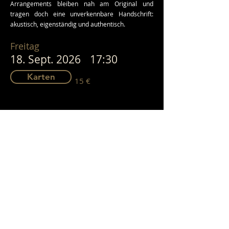
Arrangements bleiben nah am Original und
tragen doch eine unverkennbare Handschrift:
akustisch, eigenständig und authentisch.
Freitag
18. Sept. 2026
17:30
Karten
15 €
< Previous
Next >